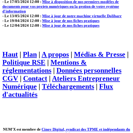
- Le 17/05/2024 12:00 :
Mise à disposition de nos premiers modèles de
documents pour vos projets numériques ou la gestion de votre système
d'information
- Le 13/05/2024 12:00 :
Mise à jour de notre machine virtuelle Dolibarr
- Le 19/04/2024 12:00 :
Mise à jour de nos fiches pratiques
- Le 12/04/2024 12:00 :
Mise à jour de nos fiches pratiques
Haut
|
Plan
|
A propos
|
Médias & Presse
|
Politique RSE
|
Mentions &
réglementations
|
Données personnelles
CGV
|
Contact
|
Ateliers Entrepreneur
Numérique
|
Téléchargements
|
Flux
d'actualités
NUM'X est membre de
Cinov Digital, syndicat des TPME et indépendants du